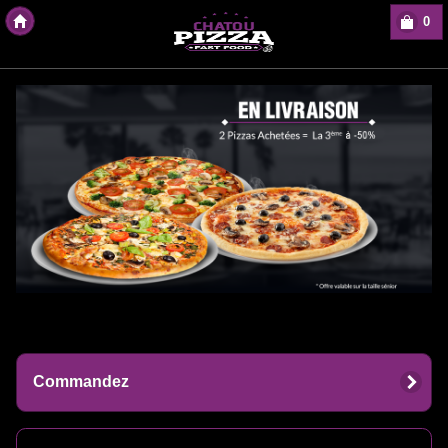
0
Copyright Des-click
Commandez